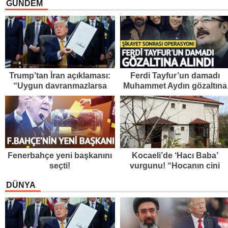
GÜNDEM
Trump’tan İran açıklaması:
Ferdi Tayfur’un damadı
“Uygun davranmazlarsa
Muhammet Aydın gözaltına
gereğini yaparım”
alındı!
Fenerbahçe yeni başkanını
Kocaeli’de ‘Hacı Baba’
seçti!
vurgunu! “Hocanın cini
tarafından alındı”
DÜNYA