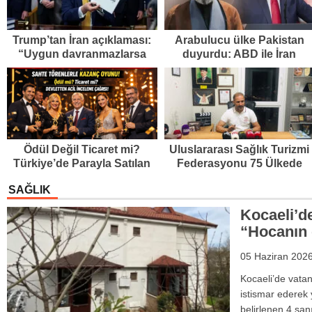
Trump’tan İran açıklaması:
Arabulucu ülke Pakistan
“Uygun davranmazlarsa
duyurdu: ABD ile İran
gereğini yaparım”
anlaşmaya vardı
Ödül Değil Ticaret mi?
Uluslararası Sağlık Turizmi
Türkiye’de Parayla Satılan
Federasyonu 75 Ülkede
Ödül Törenleri Tartışma
Temsilcilik Verdi
SAĞLIK
Yarattı”
Kocaeli’d
“Hocanın c
05 Haziran 202
Kocaeli’de vatan
istismar ederek y
belirlenen 4 sanı