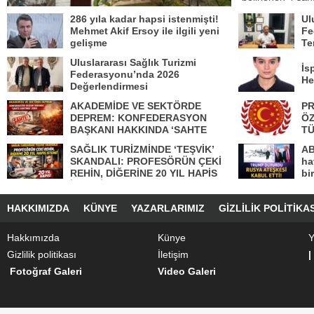
286 yıla kadar hapsi istenmişti!
Ul
Mehmet Akif Ersoy ile ilgili yeni
Fe
gelişme
Te
Uluslararası Sağlık Turizmi
İs
Federasyonu’nda 2026
He
Değerlendirmesi
AKADEMİDE VE SEKTÖRDE
PR
DEPREM: KONFEDERASYON
ÖZ
BAŞKANI HAKKINDA ‘SAHTE
TÜ
DOKTORA’ ŞOKU!
SE
SAĞLIK TURİZMİNDE ‘TEŞVİK’
AB
SKANDALI: PROFESÖRÜN ÇEKİ
ha
REHİN, DİĞERİNE 20 YIL HAPİS
bi
İSTEMİ!
ett
HAKKIMIZDA
KÜNYE
YAZARLARIMIZ
GIZLILIK POLITIKAS
Hakkımızda
Künye
Y
Gizlilik politikası
İletişim
|
Fotoğraf Galeri
Video Galeri