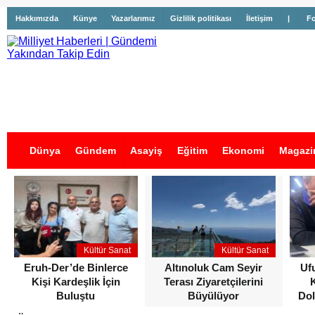
Hakkımızda
Künye
Yazarlarımız
Gizlilik politikası
İletişim
|
Fo
Dünya
Gündem
Asayiş
Eğitim
Ekonomi
Magazi
İş İlanları
Kültür Sanat
Kültür Sanat
Eruh-Der’de Binlerce
Altınoluk Cam Seyir
Uf
Kişi Kardeşlik İçin
Terası Ziyaretçilerini
Buluştu
Büyülüyor
Dol