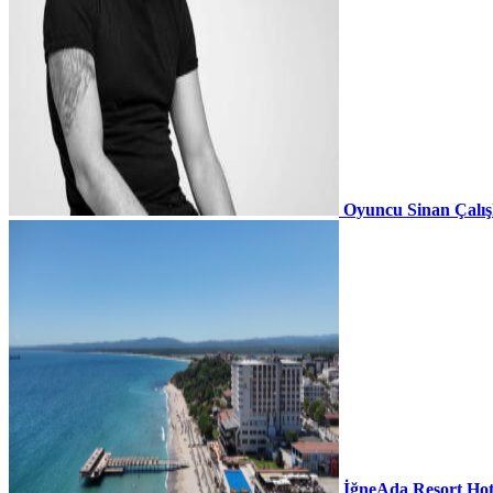
Oyuncu Sinan Çalı
İğneAda Resort Hot