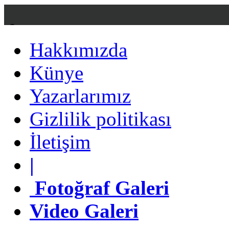
Hakkımızda
Hakkımızda
Künye
Künye
Yazarlarımız
Yazarlarımız
Gizlilik politikası
Gizlilik politikası
İletişim
İletişim
|
|
Fotoğraf Galeri
Fotoğraf Galeri
Video Galeri
Video Galeri