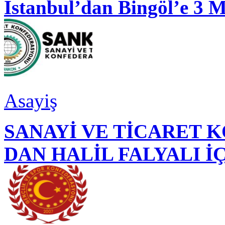
İstanbul’dan Bingöl’e 3 
Asayiş
SANAYİ VE TİCARET
DAN HALİL FALYALI İ