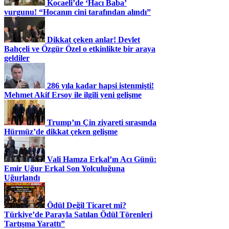
Kocaeli’de ‘Hacı Baba’
vurgunu! “Hocanın cini tarafından alındı”
Dikkat çeken anlar! Devlet
Bahçeli ve Özgür Özel o etkinlikte bir araya
geldiler
286 yıla kadar hapsi istenmişti!
Mehmet Akif Ersoy ile ilgili yeni gelişme
Trump’ın Çin ziyareti sırasında
Hürmüz’de dikkat çeken gelişme
Vali Hamza Erkal’ın Acı Günü:
Emir Uğur Erkal Son Yolculuğuna
Uğurlandı
Ödül Değil Ticaret mi?
Türkiye’de Parayla Satılan Ödül Törenleri
Tartışma Yarattı”