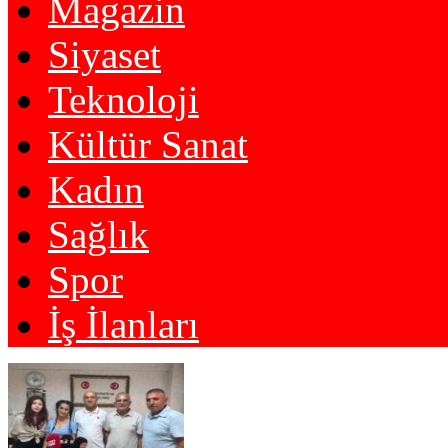
Magazin
Siyaset
Teknoloji
Kültür Sanat
Kadın
Sağlık
Spor
İş İlanları