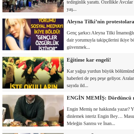
tedirginlik yarattı. Özellikle Avcılar
yaş...
Genç şarkıcı Aleyna Tilki İmamoğlu 
dair yorumuyla takipçilerini ikiye 
güvenmek...
Eğitime kar engeli!
Kar yağışı yurdun büyük bölümünde et
haberleri de peş peşe geliyor. Aral
sayıda ild...
Engin Memiş ne hakkında yazar? Ye
dinlemek isteriz Engin Bey… Masum
Meleğin Sanrısı ve İnan...