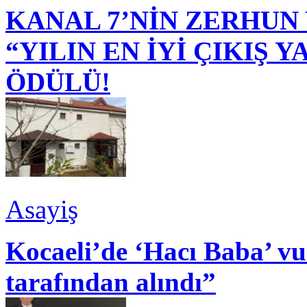
KANAL 7’NİN ZERHUN 
“YILIN EN İYİ ÇIKIŞ
ÖDÜLÜ!
Asayiş
Kocaeli’de ‘Hacı Baba’ v
tarafından alındı”