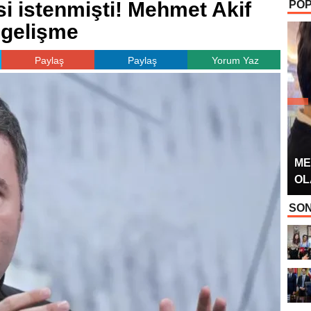
si istenmişti! Mehmet Akif
POP
OYUNCUSU” 
i gelişme
Paylaş
Paylaş
Yorum Yaz
ME
OL
SON