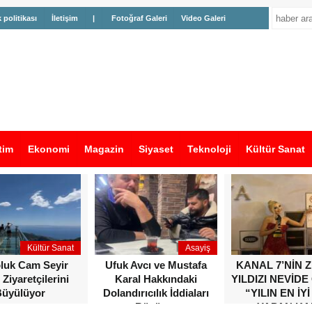
k politikası
İletişim
|
Fotoğraf Galeri
Video Galeri
tim
Ekonomi
Magazin
Siyaset
Teknoloji
Kültür Sanat
Kültür Sanat
Asayiş
oluk Cam Seyir
Ufuk Avcı ve Mustafa
KANAL 7’NİN 
 Ziyaretçilerini
Karal Hakkındaki
YILDIZI NEVİDE
üyülüyor
Dolandırıcılık İddiaları
“YILIN EN İYİ
Büyüyor
YAPAN KA