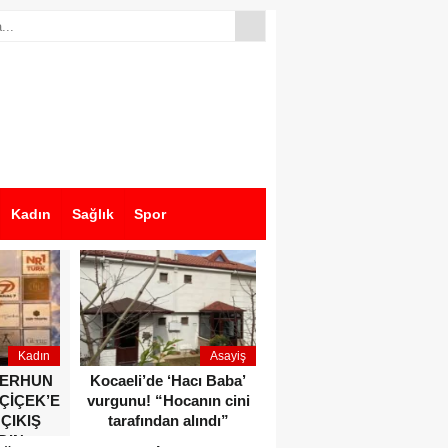
Kadın
Sağlık
Spor
Kadın
Asayiş
Ekonomi
ZERHUN
Kocaeli’de ‘Hacı Baba’
Dikkat çeken anlar!
 ÇİÇEK’E
vurgunu! “Hocanın cini
Devlet Bahçeli ve Özgür
 ÇIKIŞ
tarafından alındı”
Özel o etkinlikte bir
DIN
araya geldiler