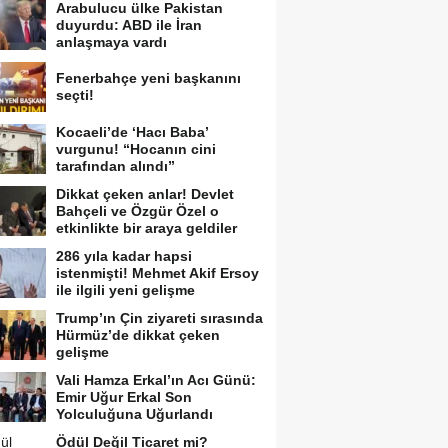
Arabulucu ülke Pakistan
duyurdu: ABD ile İran
anlaşmaya vardı
Fenerbahçe yeni başkanını
seçti!
Kocaeli’de ‘Hacı Baba’
vurgunu! “Hocanın cini
tarafından alındı”
Dikkat çeken anlar! Devlet
Bahçeli ve Özgür Özel o
etkinlikte bir araya geldiler
286 yıla kadar hapsi
istenmişti! Mehmet Akif Ersoy
ile ilgili yeni gelişme
Trump’ın Çin ziyareti sırasında
Hürmüz’de dikkat çeken
gelişme
Vali Hamza Erkal’ın Acı Günü:
Emir Uğur Erkal Son
Yolculuğuna Uğurlandı
Ödül Değil Ticaret mi?