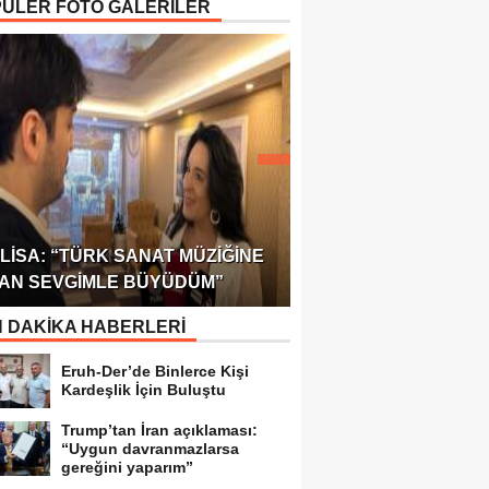
ÜLER FOTO GALERİLER
ÖDÜLÜ!
ULUSLARARASI SAĞL
LISA: “TÜRK SANAT MÜZIĞINE
FEDERASYONU 75 Ü
AN SEVGIMLE BÜYÜDÜM”
TEMSILCILIK VERDI
 DAKİKA HABERLERİ
Eruh-Der’de Binlerce Kişi
Kardeşlik İçin Buluştu
Trump’tan İran açıklaması:
“Uygun davranmazlarsa
gereğini yaparım”