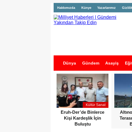
Hakkımızda
Künye
Yazarlarımız
Gizlili
Dünya
Gündem
Asayiş
Eği
İş İlanları
Kültür Sanat
Eruh-Der’de Binlerce
Altın
Kişi Kardeşlik İçin
Terası
Buluştu
B