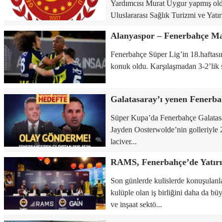
Yardımcısı Murat Uygur yapmış old
Uluslararası Sağlık Turizmi ve Yatırı
Fenerbahçe Süper Lig’in 18.haftas
konuk oldu. Karşılaşmadan 3-2’lik sko
Süper Kupa’da Fenerbahçe Galatas
Jayden Oosterwolde’nin golleriyle 2
laciver...
RAMS, Fenerbahçe’de Yatır
Son günlerde kulislerde konuşulanl
kulüple olan iş birliğini daha da b
ve inşaat sektö...