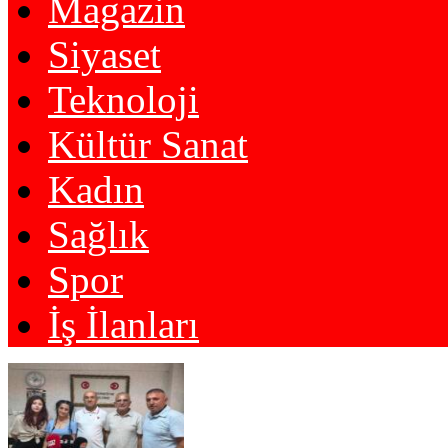
Magazin
Siyaset
Teknoloji
Kültür Sanat
Kadın
Sağlık
Spor
İş İlanları