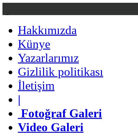
Hakkımızda
Hakkımızda
Künye
Künye
Yazarlarımız
Yazarlarımız
Gizlilik politikası
Gizlilik politikası
İletişim
İletişim
|
|
Fotoğraf Galeri
Fotoğraf Galeri
Video Galeri
Video Galeri