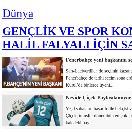
Dünya
GENÇLİK VE SPOR K
HALİL FALYALI İÇİN 
Fenerbahçe yeni başkanını se
Sarı-Lacivertliler’de seçimin kazan
Fenerbahçe’de tarihi seçim sona er
Kurul’da binlerce üyeni...
Nevide Çiçek Paylaşılamıyor
Yeşil sahaların başarılı file bekçisi
Çiçek, transfer döneminin en çok k
kaledeki baş...