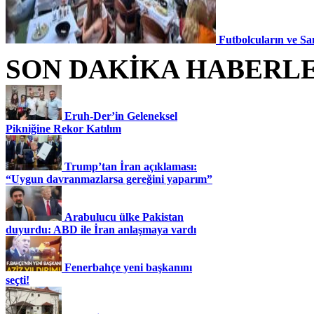
Futbolcuların ve Sa
SON DAKİKA HABERL
Eruh-Der’in Geleneksel
Pikniğine Rekor Katılım
Trump’tan İran açıklaması:
“Uygun davranmazlarsa gereğini yaparım”
Arabulucu ülke Pakistan
duyurdu: ABD ile İran anlaşmaya vardı
Fenerbahçe yeni başkanını
seçti!