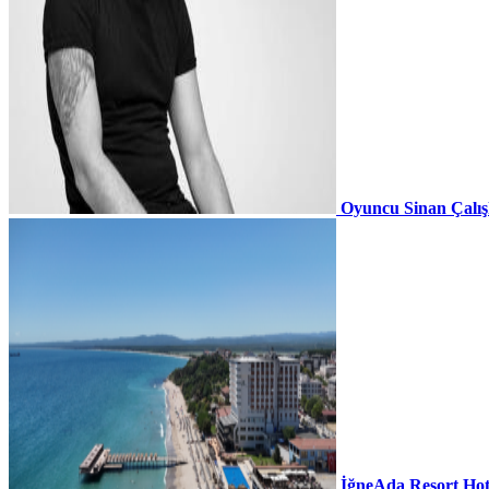
Oyuncu Sinan Çalı
İğneAda Resort Hot