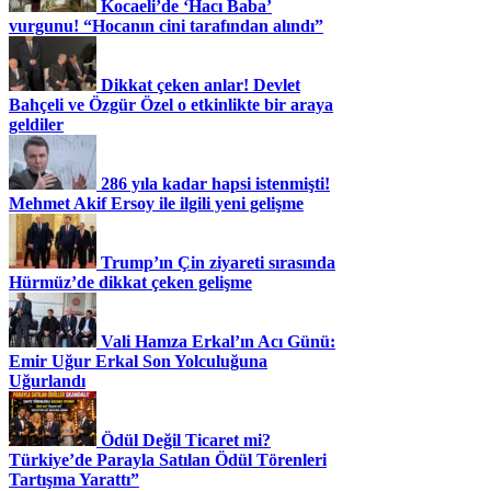
Kocaeli’de ‘Hacı Baba’
vurgunu! “Hocanın cini tarafından alındı”
Dikkat çeken anlar! Devlet
Bahçeli ve Özgür Özel o etkinlikte bir araya
geldiler
286 yıla kadar hapsi istenmişti!
Mehmet Akif Ersoy ile ilgili yeni gelişme
Trump’ın Çin ziyareti sırasında
Hürmüz’de dikkat çeken gelişme
Vali Hamza Erkal’ın Acı Günü:
Emir Uğur Erkal Son Yolculuğuna
Uğurlandı
Ödül Değil Ticaret mi?
Türkiye’de Parayla Satılan Ödül Törenleri
Tartışma Yarattı”