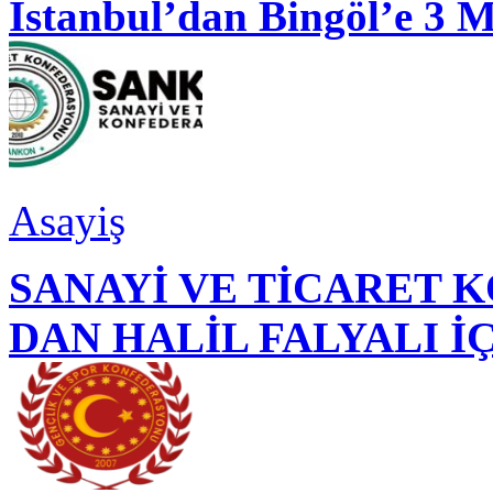
İstanbul’dan Bingöl’e 3 
Asayiş
SANAYİ VE TİCARET
DAN HALİL FALYALI İ