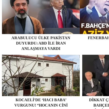
ARABULUCU ÜLKE PAKISTAN
FENERBAH
DUYURDU: ABD ILE İRAN
ANLAŞMAYA VARDI
KOCAELI’DE ‘HACI BABA’
DIKKAT Ç
VURGUNU! “HOCANIN CINI
BAHÇEL