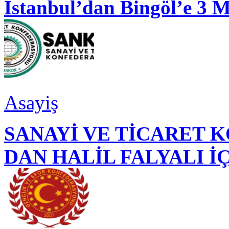
İstanbul’dan Bingöl’e 3 
Asayiş
SANAYİ VE TİCARET
DAN HALİL FALYALI İ