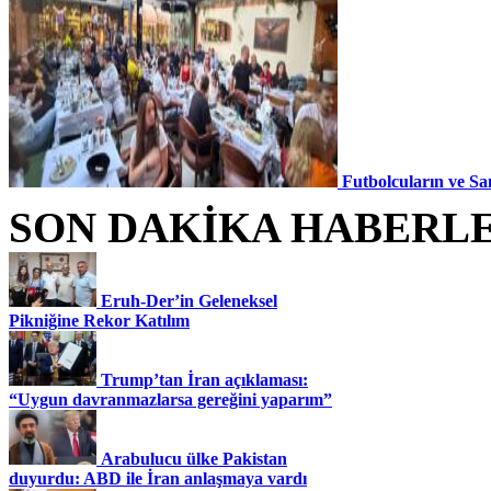
Futbolcuların ve Sa
SON DAKİKA HABERL
Eruh-Der’in Geleneksel
Pikniğine Rekor Katılım
Trump’tan İran açıklaması:
“Uygun davranmazlarsa gereğini yaparım”
Arabulucu ülke Pakistan
duyurdu: ABD ile İran anlaşmaya vardı