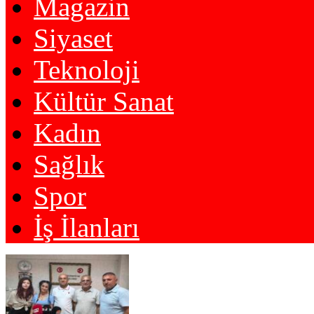
Magazin
Siyaset
Teknoloji
Kültür Sanat
Kadın
Sağlık
Spor
İş İlanları