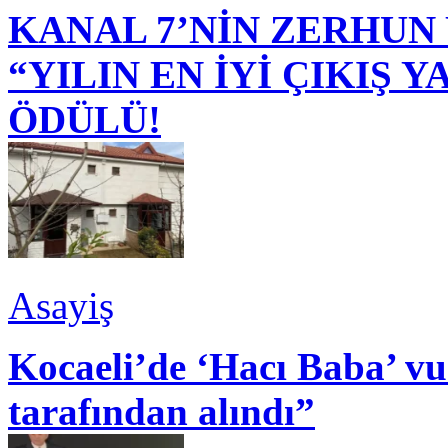
KANAL 7’NİN ZERHUN 
“YILIN EN İYİ ÇIKIŞ
ÖDÜLÜ!
Asayiş
Kocaeli’de ‘Hacı Baba’ v
tarafından alındı”