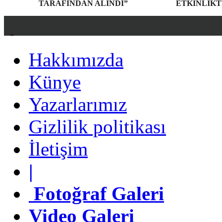
TARAFINDAN ALINDI”
ETKINLIKT
Hakkımızda
Hakkımızda
Künye
Künye
Yazarlarımız
Yazarlarımız
Gizlilik politikası
Gizlilik politikası
İletişim
İletişim
|
|
Fotoğraf Galeri
Fotoğraf Galeri
Video Galeri