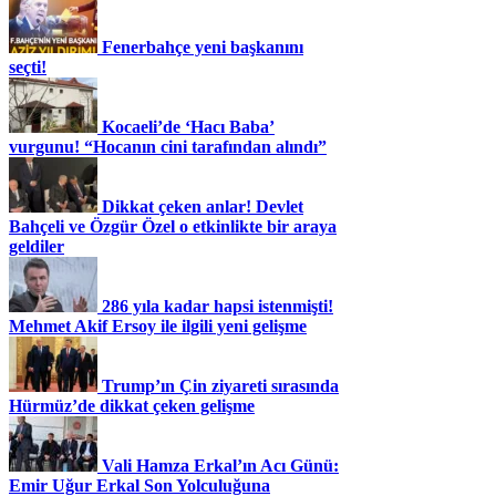
Fenerbahçe yeni başkanını
seçti!
Kocaeli’de ‘Hacı Baba’
vurgunu! “Hocanın cini tarafından alındı”
Dikkat çeken anlar! Devlet
Bahçeli ve Özgür Özel o etkinlikte bir araya
geldiler
286 yıla kadar hapsi istenmişti!
Mehmet Akif Ersoy ile ilgili yeni gelişme
Trump’ın Çin ziyareti sırasında
Hürmüz’de dikkat çeken gelişme
Vali Hamza Erkal’ın Acı Günü:
Emir Uğur Erkal Son Yolculuğuna