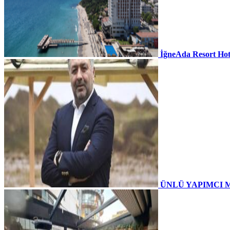
İğneAda Resort Hot
ÜNLÜ YAPIMCI 