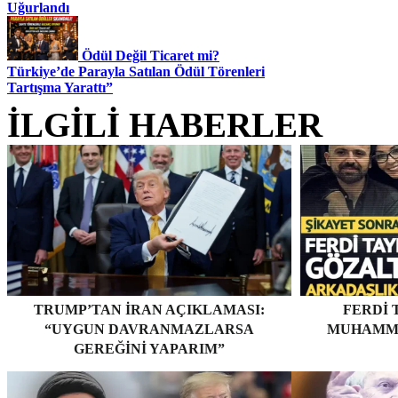
Uğurlandı
Ödül Değil Ticaret mi?
Türkiye’de Parayla Satılan Ödül Törenleri
Tartışma Yarattı”
İLGİLİ HABERLER
TRUMP’TAN İRAN AÇIKLAMASI:
FERDI 
“UYGUN DAVRANMAZLARSA
MUHAMME
GEREĞINI YAPARIM”