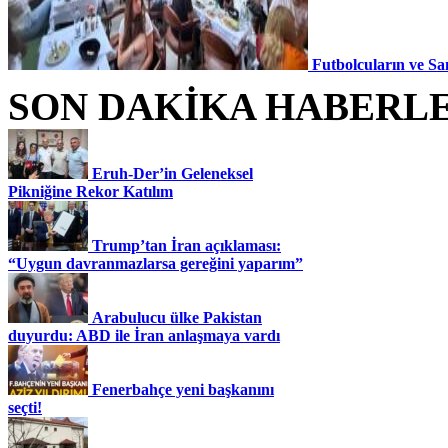
Futbolcuların ve Sa
SON DAKİKA HABERL
Eruh-Der’in Geleneksel
Pikniğine Rekor Katılım
Trump’tan İran açıklaması:
“Uygun davranmazlarsa gereğini yaparım”
Arabulucu ülke Pakistan
duyurdu: ABD ile İran anlaşmaya vardı
Fenerbahçe yeni başkanını
seçti!