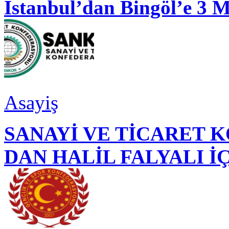
İstanbul’dan Bingöl’e 3 
Asayiş
SANAYİ VE TİCARET
DAN HALİL FALYALI İ