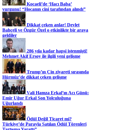
Kocaeli’de ‘Hacı Baba’
vurgunu! “Hocanın cini tarafından alındı”
Dikkat çeken anlar! Devlet
Bahçeli ve Özgür Özel o etkinlikte bir araya
geldiler
286 yıla kadar hapsi istenmişti!
Mehmet Akif Ersoy ile ilgili yeni gelişme
Trump’ın Çin ziyareti sırasında
Hürmüz’de dikkat çeken gelişme
Vali Hamza Erkal’ın Acı Günü:
Emir Uğur Erkal Son Yolculuğuna
Uğurlandı
Ödül Değil Ticaret mi?
Türkiye’de Parayla Satılan Ödül Törenleri
Tartışma Yarattı”