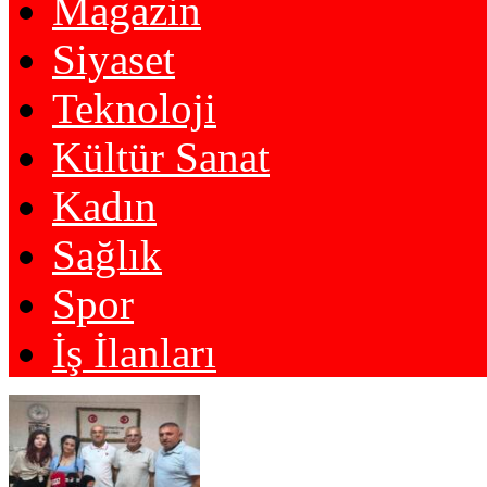
Magazin
Siyaset
Teknoloji
Kültür Sanat
Kadın
Sağlık
Spor
İş İlanları