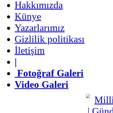
Hakkımızda
Künye
Künye
Yazarlarımız
Yazarlarımız
Gizlilik politikası
Gizlilik politikası
İletişim
İletişim
|
|
Fotoğraf Galeri
Fotoğraf Galeri
Video Galeri
Video Galeri