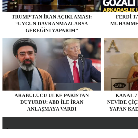
TRUMP’TAN İRAN AÇIKLAMASI:
FERDI T
“UYGUN DAVRANMAZLARSA
MUHAMMET
GEREĞINI YAPARIM”
ARABULUCU ÜLKE PAKISTAN
KANAL 7
DUYURDU: ABD ILE İRAN
NEVİDE ÇİÇE
ANLAŞMAYA VARDI
YAPAN KAD
Hakkımızda