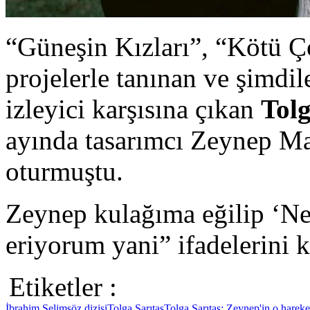
“Güneşin Kızları”, “Kötü Ç
projelerle tanınan ve şimdil
izleyici karşısına çıkan
Tolg
ayında tasarımcı Zeynep Ma
oturmuştu.
Zeynep kulağıma eğilip ‘Ne
eriyorum yani” ifadelerini k
Etiketler :
İbrahim Selim
söz dizisi
Tolga Sarıtaş
Tolga Sarıtaş: Zeynep'in o harek