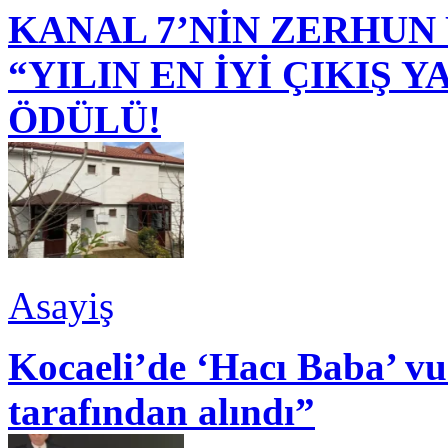
KANAL 7’NİN ZERHUN 
“YILIN EN İYİ ÇIKIŞ
ÖDÜLÜ!
Asayiş
Kocaeli’de ‘Hacı Baba’ v
tarafından alındı”