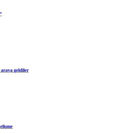
”
 araya geldiler
gelişme