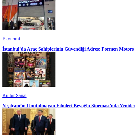
Ekonomi
İstanbul’da Araç Sahiplerinin Güvendiği Adres: Formen Motors
Kültür Sanat
Yeşilçam’ın Unutulmayan Filmleri Beyoğlu Sineması’nda Yenide