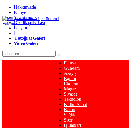
Hakkımızda
Künye
Yazarlarımız
Gizlilik politikası
İletişim
|
Fotoğraf Galeri
Video Galeri
Dünya
Gündem
Asayiş
Eğitim
Ekonomi
Magazin
Siyaset
Teknoloji
Kültür Sanat
Kadın
Sağlık
Spor
İş İlanları