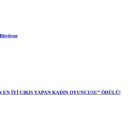
ı Büyüyor
N EN İYİ ÇIKIŞ YAPAN KADIN OYUNCUSU” ÖDÜLÜ!