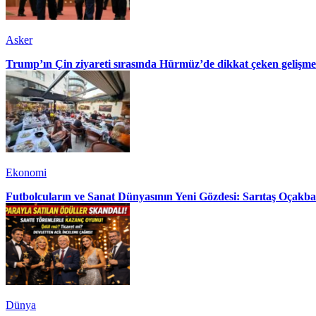
Asker
Trump’ın Çin ziyareti sırasında Hürmüz’de dikkat çeken gelişme
Ekonomi
Futbolcuların ve Sanat Dünyasının Yeni Gözdesi: Sarıtaş Oçakba
Dünya