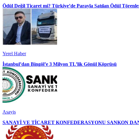
Ödül Değil Ticaret mi? Türkiye’de Parayla Satılan Ödül Törenler
Yerel Haber
İstanbul’dan Bingöl’e 3 Milyon TL’lik Gönül Köprüsü
Asayiş
SANAYİ VE TİCARET KONFEDERASYONU SANKON DAN 