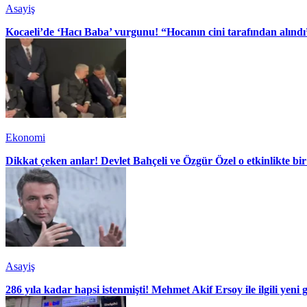
Asayiş
Kocaeli’de ‘Hacı Baba’ vurgunu! “Hocanın cini tarafından alındı
Ekonomi
Dikkat çeken anlar! Devlet Bahçeli ve Özgür Özel o etkinlikte bir
Asayiş
286 yıla kadar hapsi istenmişti! Mehmet Akif Ersoy ile ilgili yeni 