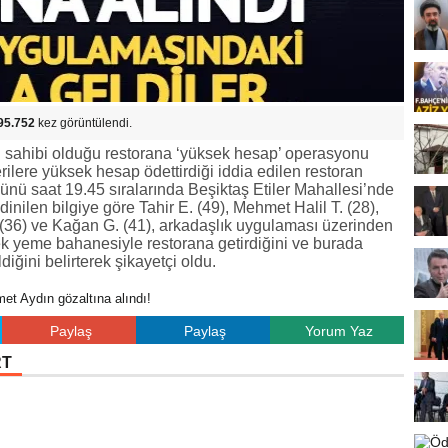
95.752
kez görüntülendi.
sahibi olduğu restorana ‘yüksek hesap’ operasyonu
rilere yüksek hesap ödettirdiği iddia edilen restoran
ü saat 19.45 sıralarında Beşiktaş Etiler Mahallesi’nde
nilen bilgiye göre Tahir E. (49), Mehmet Halil T. (28),
 (36) ve Kağan G. (41), arkadaşlık uygulaması üzerinden
mek yeme bahanesiyle restorana getirdiğini ve burada
iğini belirterek şikayetçi oldu.
t Aydın gözaltına alındı!
Paylaş
Paylaş
Yorum Yaz
RT