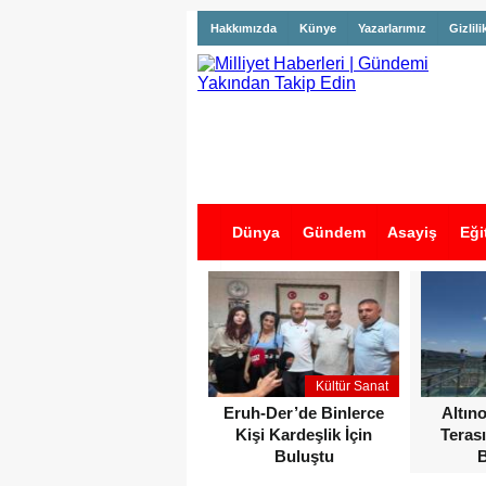
Hakkımızda
Künye
Yazarlarımız
Gizlili
Dünya
Gündem
Asayiş
Eği
İş İlanları
Kültür Sanat
Eruh-Der’de Binlerce
Altın
Kişi Kardeşlik İçin
Terası
Buluştu
B