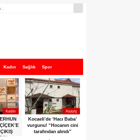
Kadın
Sağlık
Spor
Kadın
Asayiş
Ekonomi
ZERHUN
Kocaeli’de ‘Hacı Baba’
Dikkat çeken anlar!
 ÇİÇEK’E
vurgunu! “Hocanın cini
Devlet Bahçeli ve Özgür
 ÇIKIŞ
tarafından alındı”
Özel o etkinlikte bir
DIN
araya geldiler