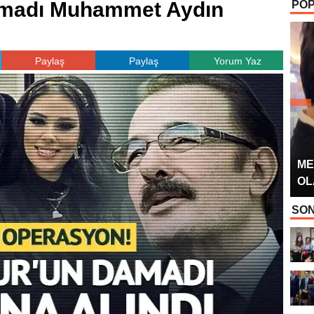
damadı Muhammet Aydın
POP
OYUNCUSU” 
Paylaş
Paylaş
Yorum Yaz
ME
OL
SON