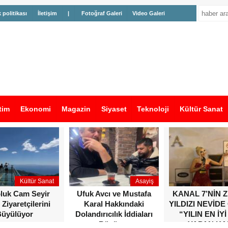
k politikası
İletişim
|
Fotoğraf Galeri
Video Galeri
tim
Ekonomi
Magazin
Siyaset
Teknoloji
Kültür Sanat
Kültür Sanat
Asayiş
oluk Cam Seyir
Ufuk Avcı ve Mustafa
KANAL 7’NİN 
 Ziyaretçilerini
Karal Hakkındaki
YILDIZI NEVİDE
üyülüyor
Dolandırıcılık İddiaları
“YILIN EN İYİ
Büyüyor
YAPAN KA