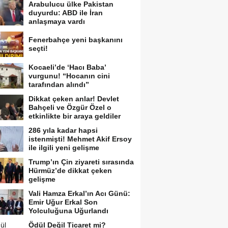
Arabulucu ülke Pakistan
duyurdu: ABD ile İran
anlaşmaya vardı
Fenerbahçe yeni başkanını
seçti!
Kocaeli’de ‘Hacı Baba’
vurgunu! “Hocanın cini
tarafından alındı”
Dikkat çeken anlar! Devlet
Bahçeli ve Özgür Özel o
etkinlikte bir araya geldiler
286 yıla kadar hapsi
istenmişti! Mehmet Akif Ersoy
ile ilgili yeni gelişme
Trump’ın Çin ziyareti sırasında
Hürmüz’de dikkat çeken
gelişme
Vali Hamza Erkal’ın Acı Günü:
Emir Uğur Erkal Son
Yolculuğuna Uğurlandı
Ödül Değil Ticaret mi?