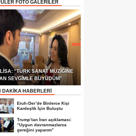
ÜLER FOTO GALERİLER
ÖDÜLÜ!
ULUSLARARASI SAĞL
LISA: “TÜRK SANAT MÜZIĞINE
FEDERASYONU 75 Ü
AN SEVGIMLE BÜYÜDÜM”
TEMSILCILIK VERDI
 DAKİKA HABERLERİ
Eruh-Der’de Binlerce Kişi
Kardeşlik İçin Buluştu
Trump’tan İran açıklaması:
“Uygun davranmazlarsa
gereğini yaparım”