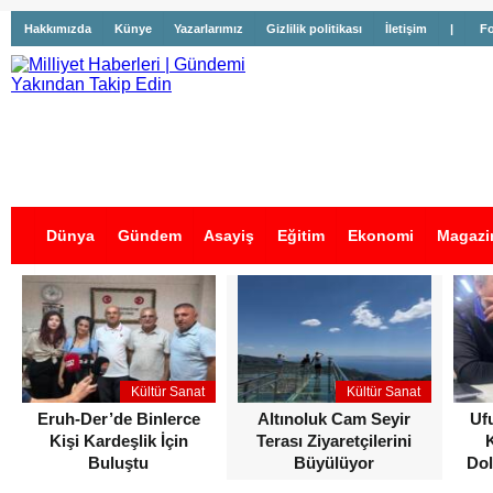
Hakkımızda
Künye
Yazarlarımız
Gizlilik politikası
İletişim
|
Fo
Dünya
Gündem
Asayiş
Eğitim
Ekonomi
Magazi
İş İlanları
Kültür Sanat
Kültür Sanat
Eruh-Der’de Binlerce
Altınoluk Cam Seyir
Uf
Kişi Kardeşlik İçin
Terası Ziyaretçilerini
Buluştu
Büyülüyor
Dol