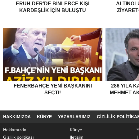
ERUH-DER’DE BINLERCE KIŞI
ALTINOL
KARDEŞLIK İÇIN BULUŞTU
ZIYARET
FENERBAHÇE YENI BAŞKANINI
286 YILA K
SEÇTI!
MEHMET AKI
HAKKIMIZDA
KÜNYE
YAZARLARIMIZ
GIZLILIK POLITIKAS
Hakkımızda
Künye
Y
Gizlilik politikası
İletişim
|