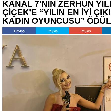
KANAL 7’NİN ZERHUN YIL
ÇİÇEK’E “YILIN EN İYİ ÇI
KADIN OYUNCUSU” ÖDÜL
Paylaş
Paylaş
Paylaş