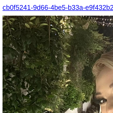
cb0f5241-9d66-4be5-b33a-e9f432b