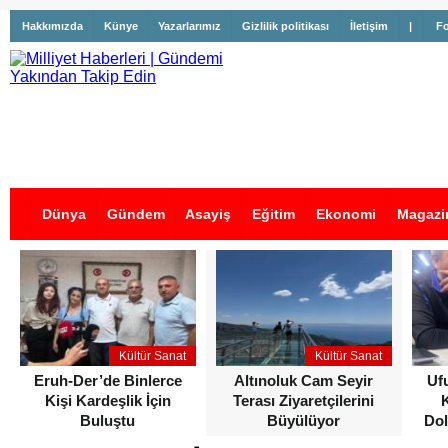
Hakkımızda
Künye
Yazarlarımız
Gizlilik politikası
İletişim
|
Fo
Dünya
Gündem
Asayiş
Eğitim
Ekonomi
Magazi
İş İlanları
Kültür Sanat
Kültür Sanat
Eruh-Der’de Binlerce
Altınoluk Cam Seyir
Uf
Kişi Kardeşlik İçin
Terası Ziyaretçilerini
Buluştu
Büyülüyor
Dol