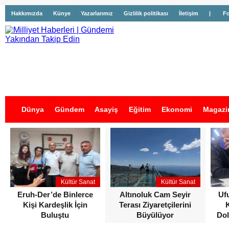
Hakkımızda
Künye
Yazarlarımız
Gizlilik politikası
İletişim
|
Fo
Dünya
Gündem
Asayiş
Eğitim
Ekonomi
Magazi
İş İlanları
Kültür Sanat
Kültür Sanat
Eruh-Der’de Binlerce
Altınoluk Cam Seyir
Uf
Kişi Kardeşlik İçin
Terası Ziyaretçilerini
Buluştu
Büyülüyor
Dol