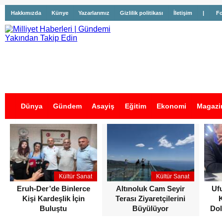
Hakkımızda
Künye
Yazarlarımız
Gizlilik politikası
İletişim
|
Fo
Dünya
Gündem
Asayiş
Eğitim
Ekonomi
Magazi
İş İlanları
Kültür Sanat
Kültür Sanat
Eruh-Der’de Binlerce
Altınoluk Cam Seyir
Uf
Kişi Kardeşlik İçin
Terası Ziyaretçilerini
Buluştu
Büyülüyor
Dol