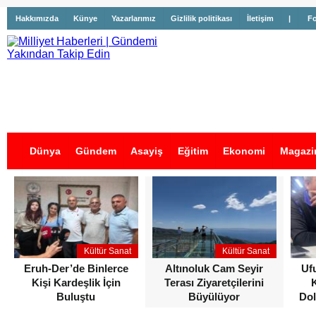
Hakkımızda
Künye
Yazarlarımız
Gizlilik politikası
İletişim
|
Fo
Dünya
Gündem
Asayiş
Eğitim
Ekonomi
Magazi
İş İlanları
Kültür Sanat
Kültür Sanat
Eruh-Der’de Binlerce
Altınoluk Cam Seyir
Uf
Kişi Kardeşlik İçin
Terası Ziyaretçilerini
Buluştu
Büyülüyor
Dol