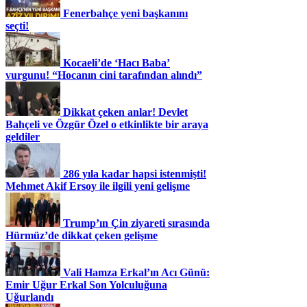
Fenerbahçe yeni başkanını
seçti!
Kocaeli’de ‘Hacı Baba’
vurgunu! “Hocanın cini tarafından alındı”
Dikkat çeken anlar! Devlet
Bahçeli ve Özgür Özel o etkinlikte bir araya
geldiler
286 yıla kadar hapsi istenmişti!
Mehmet Akif Ersoy ile ilgili yeni gelişme
Trump’ın Çin ziyareti sırasında
Hürmüz’de dikkat çeken gelişme
Vali Hamza Erkal’ın Acı Günü:
Emir Uğur Erkal Son Yolculuğuna
Uğurlandı