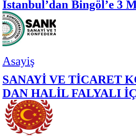
İstanbul’dan Bingöl’e 3 
Asayiş
SANAYİ VE TİCARET
DAN HALİL FALYALI İ