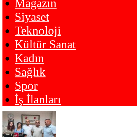
Magazin
Siyaset
Teknoloji
Kültür Sanat
Kadın
Sağlık
Spor
İş İlanları