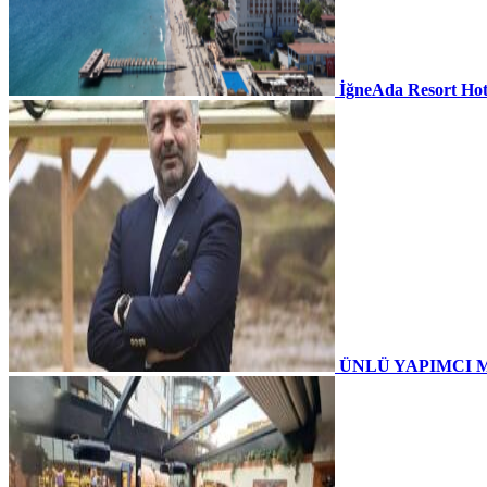
İğneAda Resort Hot
ÜNLÜ YAPIMCI 