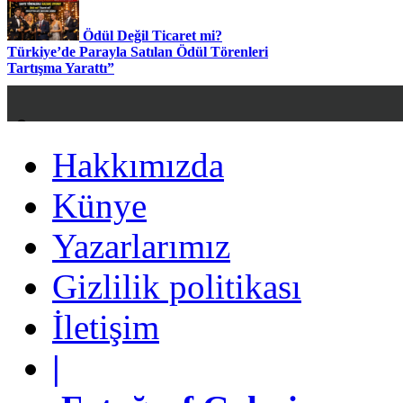
Ödül Değil Ticaret mi?
Türkiye’de Parayla Satılan Ödül Törenleri
Tartışma Yarattı”
Hakkımızda
Hakkımızda
Künye
Künye
Yazarlarımız
Yazarlarımız
Gizlilik politikası
Gizlilik politikası
İletişim
İletişim
|
|