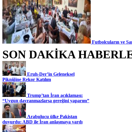
Futbolcuların ve Sa
SON DAKİKA HABERL
Eruh-Der’in Geleneksel
Pikniğine Rekor Katılım
Trump’tan İran açıklaması:
“Uygun davranmazlarsa gereğini yaparım”
Arabulucu ülke Pakistan
duyurdu: ABD ile İran anlaşmaya vardı