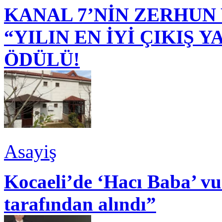
KANAL 7’NİN ZERHUN 
“YILIN EN İYİ ÇIKIŞ
ÖDÜLÜ!
Asayiş
Kocaeli’de ‘Hacı Baba’ v
tarafından alındı”