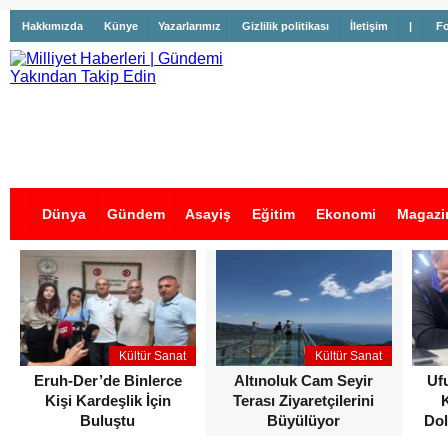
Hakkımızda
Künye
Yazarlarımız
Gizlilik politikası
İletişim
|
Fo
Dünya
Gündem
Asayiş
Eğitim
Ekonomi
Magazi
İş İlanları
Kültür Sanat
Kültür Sanat
Eruh-Der’de Binlerce
Altınoluk Cam Seyir
Uf
Kişi Kardeşlik İçin
Terası Ziyaretçilerini
Buluştu
Büyülüyor
Dol