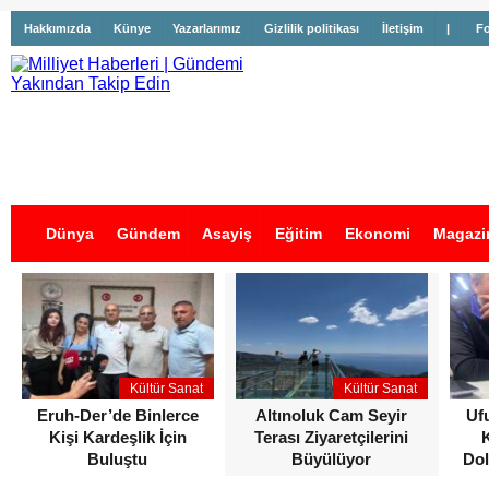
Hakkımızda
Künye
Yazarlarımız
Gizlilik politikası
İletişim
|
Fo
Dünya
Gündem
Asayiş
Eğitim
Ekonomi
Magazi
İş İlanları
Kültür Sanat
Kültür Sanat
Eruh-Der’de Binlerce
Altınoluk Cam Seyir
Uf
Kişi Kardeşlik İçin
Terası Ziyaretçilerini
Buluştu
Büyülüyor
Dol