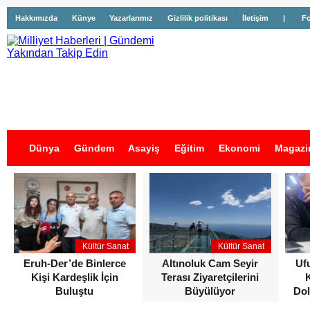
Hakkımızda
Künye
Yazarlarımız
Gizlilik politikası
İletişim
|
Fo
Dünya
Gündem
Asayiş
Eğitim
Ekonomi
Magazi
İş İlanları
Kültür Sanat
Kültür Sanat
Eruh-Der’de Binlerce
Altınoluk Cam Seyir
Uf
Kişi Kardeşlik İçin
Terası Ziyaretçilerini
Buluştu
Büyülüyor
Dol