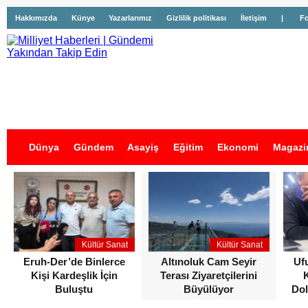
Hakkımızda
Künye
Yazarlarımız
Gizlilik politikası
İletişim
|
Fo
Dünya
Gündem
Asayiş
Eğitim
Ekonomi
Magazi
İş İlanları
Kültür Sanat
Kültür Sanat
Eruh-Der’de Binlerce
Altınoluk Cam Seyir
Uf
Kişi Kardeşlik İçin
Terası Ziyaretçilerini
Buluştu
Büyülüyor
Dol