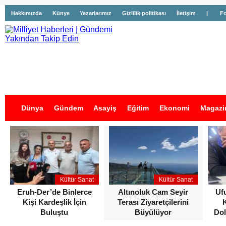
Hakkımızda
Künye
Yazarlarımız
Gizlilik politikası
İletişim
|
Fo
Dünya
Gündem
Asayiş
Eğitim
Ekonomi
Magazi
İş İlanları
Kültür Sanat
Kültür Sanat
Eruh-Der’de Binlerce
Altınoluk Cam Seyir
Uf
Kişi Kardeşlik İçin
Terası Ziyaretçilerini
Buluştu
Büyülüyor
Dol