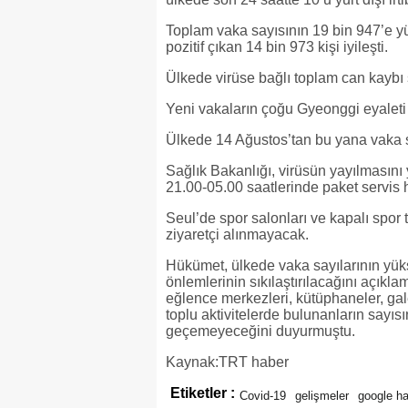
Toplam vaka sayısının 19 bin 947’e y
pozitif çıkan 14 bin 973 kişi iyileşti.
Ülkede virüse bağlı toplam can kaybı 
Yeni vakaların çoğu Gyeonggi eyaleti
Ülkede 14 Ağustos’tan bu yana vaka s
Sağlık Bakanlığı, virüsün yayılmasını 
21.00-05.00 saatlerinde paket servis 
Seul’de spor salonları ve kapalı spor t
ziyaretçi alınmayacak.
Hükümet, ülkede vaka sayılarının yü
önlemlerinin sıkılaştırılacağını açıkl
eğlence merkezleri, kütüphaneler, gal
toplu aktivitelerde bulunanların sayısı
geçemeyeceğini duyurmuştu.
Kaynak:TRT haber
Etiketler :
Covid-19
gelişmeler
google ha