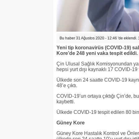
Bu haber 31 Ağustos 2020 - 12:46 'de eklendi.
Yeni tip koronavirüs (COVID-19) sa
Kore’de 248 yeni vaka tespit edildi.
Çin Ulusal Sağlık Komisyonundan yap
hepsi yurt dışı kaynaklı 17 COVID-19 
Ülkede son 24 saatte COVID-19 kayna
48’e çıktı.
COVID-19’un ortaya çıktığı Çin’de, bu
kaybetti.
Ülkede COVID-19 tespit edilen 80 bin 1
Güney Kore
Güney Kore Hastalık Kontrol ve Önl
ülkede son 24 saatte 10’u yurt dışı irt