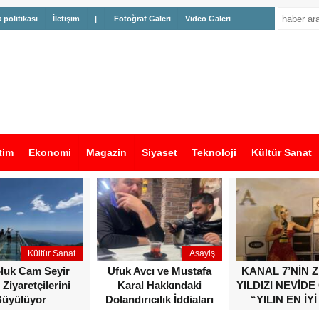
k politikası
İletişim
|
Fotoğraf Galeri
Video Galeri
tim
Ekonomi
Magazin
Siyaset
Teknoloji
Kültür Sanat
Kültür Sanat
Asayiş
oluk Cam Seyir
Ufuk Avcı ve Mustafa
KANAL 7’NİN 
 Ziyaretçilerini
Karal Hakkındaki
YILDIZI NEVİDE
üyülüyor
Dolandırıcılık İddiaları
“YILIN EN İYİ
Büyüyor
YAPAN KA