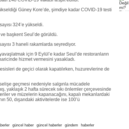
ükseldiği Güney Kore’de, şimdiye kadar COVID-19 testi
sayısı 324’e yükseldi.
 ve başkent Seul’de görüldü.
ayısı 3 haneli rakamlarda seyrediyor.
yavaşlatmak için 9 Eylül’e kadar Seul’de restoranların
haricinde hizmet vermesini yasakladı.
esisleri de geçici olarak kapatılırken, huzurevlerine de
kselişe geçmesi nedeniyle salgınla mücadele
amış, yaklaşık 2 hafta sürecek sıkı önlemler çerçevesinde
eriler ve müzelerin kapanacağını, kapalı mekanlardaki
nın 50, dışarıdaki aktivitelerde ise 100’ü
berler
güncel haber
güncel haberler
gündem
haberler