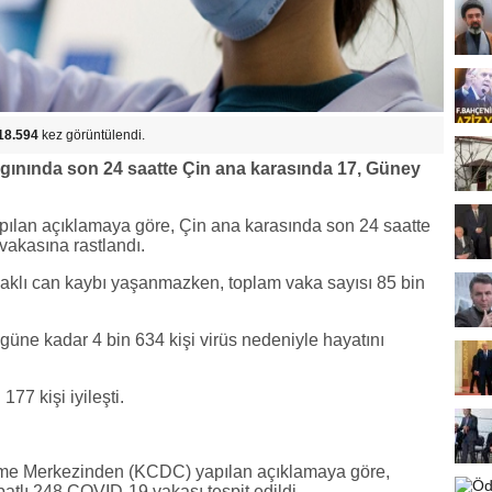
18.594
kez görüntülendi.
lgınında son 24 saatte Çin ana karasında 17, Güney
ılan açıklamaya göre, Çin ana karasında son 24 saatte
vakasına rastlandı.
klı can kaybı yaşanmazken, toplam vaka sayısı 85 bin
güne kadar 4 bin 634 kişi virüs nedeniyle hayatını
77 kişi iyileşti.
eme Merkezinden (KCDC) yapılan açıklamaya göre,
ibatlı 248 COVID-19 vakası tespit edildi.