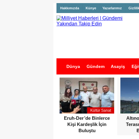
Hakkımızda
Künye
Yazarlarımız
Gizlili
Dünya
Gündem
Asayiş
Eği
İş İlanları
Kültür Sanat
Eruh-Der’de Binlerce
Altın
Kişi Kardeşlik İçin
Terası
Buluştu
B