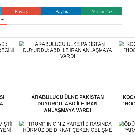
Paylaş
Paylaş
Yorum Yaz
RT
I:
ARABULUCU ÜLKE PAKISTAN
KOCA
A
DUYURDU: ABD ILE İRAN
“HOC
ANLAŞMAYA VARDI