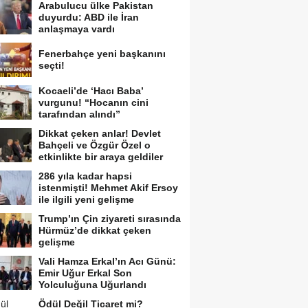
Arabulucu ülke Pakistan
duyurdu: ABD ile İran
anlaşmaya vardı
Fenerbahçe yeni başkanını
seçti!
Kocaeli’de ‘Hacı Baba’
vurgunu! “Hocanın cini
tarafından alındı”
Dikkat çeken anlar! Devlet
Bahçeli ve Özgür Özel o
etkinlikte bir araya geldiler
286 yıla kadar hapsi
istenmişti! Mehmet Akif Ersoy
ile ilgili yeni gelişme
Trump’ın Çin ziyareti sırasında
Hürmüz’de dikkat çeken
gelişme
Vali Hamza Erkal’ın Acı Günü:
Emir Uğur Erkal Son
Yolculuğuna Uğurlandı
Ödül Değil Ticaret mi?