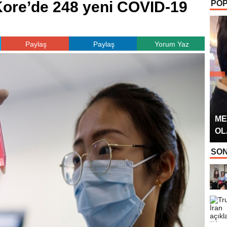
Kore’de 248 yeni COVID-19
POP
OYUNCUSU” 
Paylaş
Paylaş
Yorum Yaz
ME
OL
SON