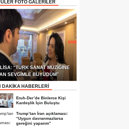
ÜLER FOTO GALERİLER
ÖDÜLÜ!
ULUSLARARASI SAĞL
LISA: “TÜRK SANAT MÜZIĞINE
FEDERASYONU 75 Ü
AN SEVGIMLE BÜYÜDÜM”
TEMSILCILIK VERDI
 DAKİKA HABERLERİ
Eruh-Der’de Binlerce Kişi
Kardeşlik İçin Buluştu
Trump’tan İran açıklaması:
“Uygun davranmazlarsa
gereğini yaparım”