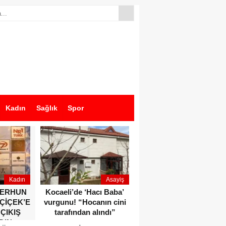
Kadın
Sağlık
Spor
Kadın
Asayiş
Ekonomi
ZERHUN
Kocaeli’de ‘Hacı Baba’
Dikkat çeken anlar!
 ÇİÇEK’E
vurgunu! “Hocanın cini
Devlet Bahçeli ve Özgür
 ÇIKIŞ
tarafından alındı”
Özel o etkinlikte bir
DIN
araya geldiler