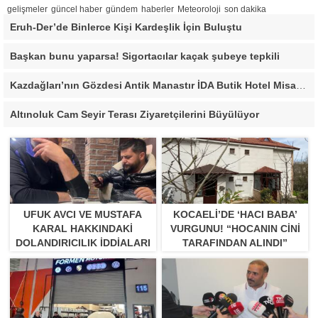
gelişmeler
güncel haber
gündem
haberler
Meteoroloji
son dakika
Eruh-Der’de Binlerce Kişi Kardeşlik İçin Buluştu
Başkan bunu yaparsa! Sigortacılar kaçak şubeye tepkili
Kazdağları’nın Gözdesi Antik Manastır İDA Butik Hotel Misafirlerinden Tam Not Alıyor
Altınoluk Cam Seyir Terası Ziyaretçilerini Büyülüyor
UFUK AVCI VE MUSTAFA
KOCAELI’DE ‘HACI BABA’
KARAL HAKKINDAKI
VURGUNU! “HOCANIN CINI
DOLANDIRICILIK İDDIALARI
TARAFINDAN ALINDI”
BÜYÜYOR