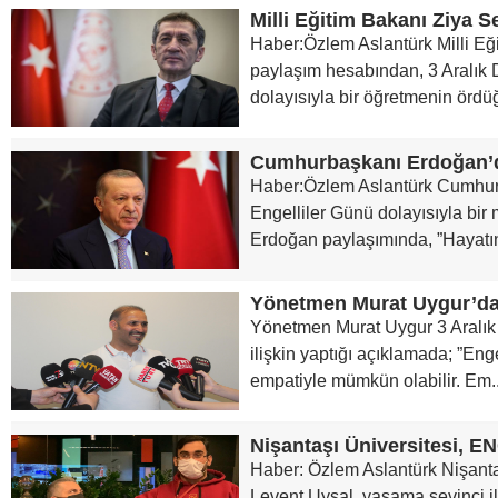
Haber:Özlem Aslantürk Milli Eğ
paylaşım hesabından, 3 Aralık 
dolayısıyla bir öğretmenin ördüğ
Haber:Özlem Aslantürk Cumhu
Engelliler Günü dolayısıyla bir
Erdoğan paylaşımında, ”Hayatın 
Yönetmen Murat Uygur 3 Aralık 
ilişkin yaptığı açıklamada; ”En
empatiyle mümkün olabilir. Em..
Nişantaşı Üniversitesi,
Haber: Özlem Aslantürk Nişanta
Levent Uysal, yaşama sevinci i