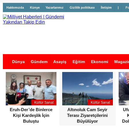
Hakkımızda
Künye
Yazarlarımız
Gizlilik politikası
İletişim
|
Fo
Dünya
Gündem
Asayiş
Eğitim
Ekonomi
Magazi
İş İlanları
Kültür Sanat
Kültür Sanat
Eruh-Der’de Binlerce
Altınoluk Cam Seyir
Uf
Kişi Kardeşlik İçin
Terası Ziyaretçilerini
Buluştu
Büyülüyor
Dol