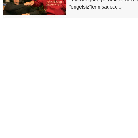
”engelsiz”lerin sadece ...