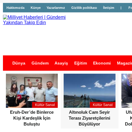
Hakkımızda
Künye
Yazarlarımız
Gizlilik politikası
İletişim
|
Fo
Dünya
Gündem
Asayiş
Eğitim
Ekonomi
Magazi
İş İlanları
Kültür Sanat
Kültür Sanat
Eruh-Der’de Binlerce
Altınoluk Cam Seyir
Uf
Kişi Kardeşlik İçin
Terası Ziyaretçilerini
Buluştu
Büyülüyor
Dol