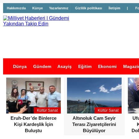
Hakkımızda
Künye
Yazarlarımız
Gizlilik politikası
İletişim
|
Fo
Dünya
Gündem
Asayiş
Eğitim
Ekonomi
Magazi
İş İlanları
Kültür Sanat
Kültür Sanat
Eruh-Der’de Binlerce
Altınoluk Cam Seyir
Uf
Kişi Kardeşlik İçin
Terası Ziyaretçilerini
Buluştu
Büyülüyor
Dol