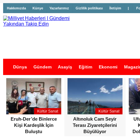
Hakkımızda
Künye
Yazarlarımız
Gizlilik politikası
İletişim
|
Fo
Dünya
Gündem
Asayiş
Eğitim
Ekonomi
Magazi
İş İlanları
Kültür Sanat
Kültür Sanat
Eruh-Der’de Binlerce
Altınoluk Cam Seyir
Uf
Kişi Kardeşlik İçin
Terası Ziyaretçilerini
Buluştu
Büyülüyor
Dol