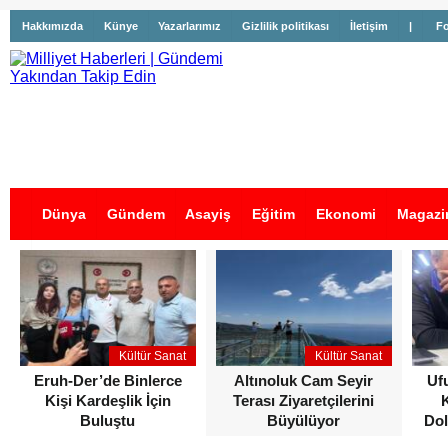
Hakkımızda
Künye
Yazarlarımız
Gizlilik politikası
İletişim
|
Fo
Dünya
Gündem
Asayiş
Eğitim
Ekonomi
Magazi
İş İlanları
Kültür Sanat
Kültür Sanat
Eruh-Der’de Binlerce
Altınoluk Cam Seyir
Uf
Kişi Kardeşlik İçin
Terası Ziyaretçilerini
Buluştu
Büyülüyor
Dol