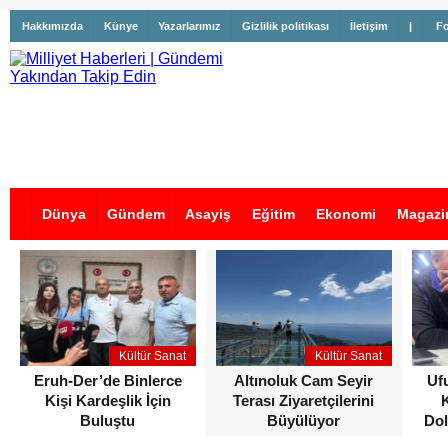
Hakkımızda
Künye
Yazarlarımız
Gizlilik politikası
İletişim
|
Fo
Dünya
Gündem
Asayiş
Eğitim
Ekonomi
Magazi
İş İlanları
Kültür Sanat
Kültür Sanat
Eruh-Der’de Binlerce
Altınoluk Cam Seyir
Uf
Kişi Kardeşlik İçin
Terası Ziyaretçilerini
Buluştu
Büyülüyor
Dol