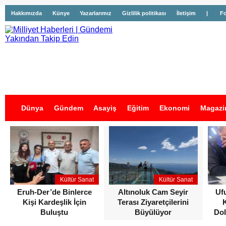
Hakkımızda
Künye
Yazarlarımız
Gizlilik politikası
İletişim
|
Fo
Dünya
Gündem
Asayiş
Eğitim
Ekonomi
Magazi
İş İlanları
Kültür Sanat
Kültür Sanat
Eruh-Der’de Binlerce
Altınoluk Cam Seyir
Uf
Kişi Kardeşlik İçin
Terası Ziyaretçilerini
Buluştu
Büyülüyor
Dol