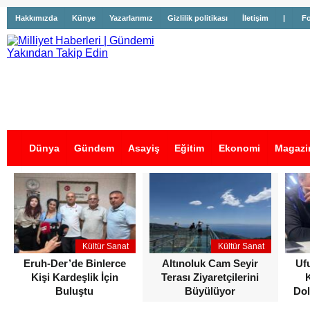
Hakkımızda
Künye
Yazarlarımız
Gizlilik politikası
İletişim
|
Fo
Dünya
Gündem
Asayiş
Eğitim
Ekonomi
Magazi
İş İlanları
Kültür Sanat
Kültür Sanat
Eruh-Der’de Binlerce
Altınoluk Cam Seyir
Uf
Kişi Kardeşlik İçin
Terası Ziyaretçilerini
Buluştu
Büyülüyor
Dol