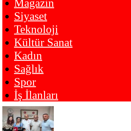
Magazin
Siyaset
Teknoloji
Kültür Sanat
Kadın
Sağlık
Spor
İş İlanları