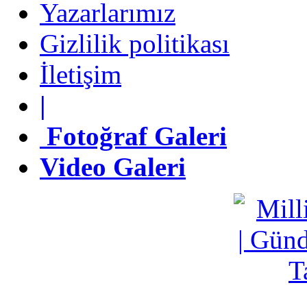
Yazarlarımız
Gizlilik politikası
Gizlilik politikası
İletişim
İletişim
|
|
Fotoğraf Galeri
Fotoğraf Galeri
Video Galeri
Video Galeri