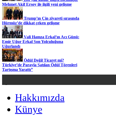
Mehmet Akif Ersoy ile ilgili yeni gelişme
Trump’ın Çin ziyareti sırasında
Hürmüz’de dikkat çeken gelişme
Vali Hamza Erkal’ın Acı Günü:
Emir Uğur Erkal Son Yolculuğuna
Uğurlandı
Ödül Değil Ticaret mi?
Türkiye’de Parayla Satılan Ödül Törenleri
Tartışma Yarattı”
Hakkımızda
Hakkımızda
Künye
Künye
Yazarlarımız