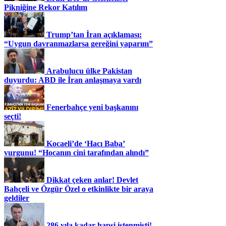
Pikniğine Rekor Katılım
Trump’tan İran açıklaması:
“Uygun davranmazlarsa gereğini yaparım”
Arabulucu ülke Pakistan
duyurdu: ABD ile İran anlaşmaya vardı
Fenerbahçe yeni başkanını
seçti!
Kocaeli’de ‘Hacı Baba’
vurgunu! “Hocanın cini tarafından alındı”
Dikkat çeken anlar! Devlet
Bahçeli ve Özgür Özel o etkinlikte bir araya
geldiler
286 yıla kadar hapsi istenmişti!