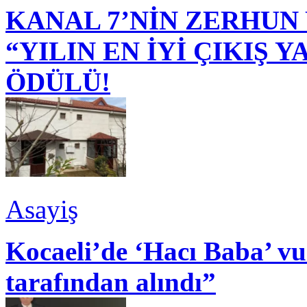
KANAL 7’NİN ZERHUN 
“YILIN EN İYİ ÇIKIŞ
ÖDÜLÜ!
Asayiş
Kocaeli’de ‘Hacı Baba’ v
tarafından alındı”