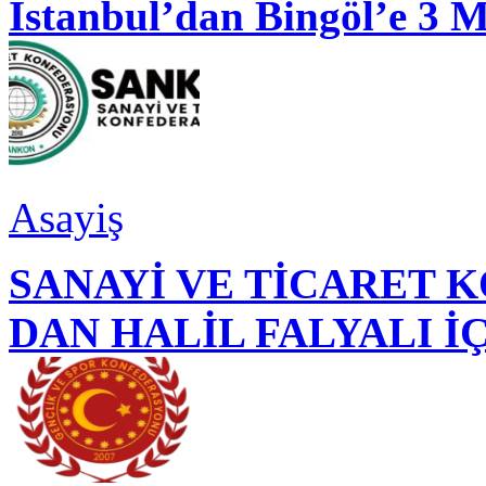
İstanbul’dan Bingöl’e 3 
Asayiş
SANAYİ VE TİCARET
DAN HALİL FALYALI İ