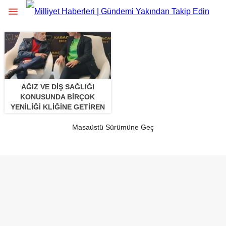
AĞIZ VE DIŞ SAĞLIĞI
KONUSUNDA BIRÇOK
YENILIĞI KLIĞINE GETIREN
SERAP KARACAN AYDEMIR
AKBAŞINDA DIŞLERINI
Masaüstü Sürümüne Geç
YAPIYO