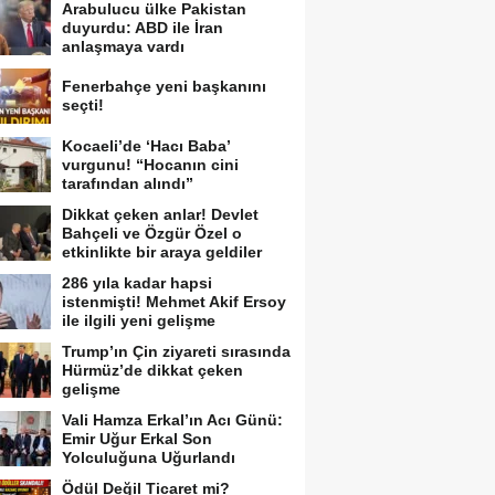
Arabulucu ülke Pakistan
duyurdu: ABD ile İran
anlaşmaya vardı
Fenerbahçe yeni başkanını
seçti!
Kocaeli’de ‘Hacı Baba’
vurgunu! “Hocanın cini
tarafından alındı”
Dikkat çeken anlar! Devlet
Bahçeli ve Özgür Özel o
etkinlikte bir araya geldiler
286 yıla kadar hapsi
istenmişti! Mehmet Akif Ersoy
ile ilgili yeni gelişme
Trump’ın Çin ziyareti sırasında
Hürmüz’de dikkat çeken
gelişme
Vali Hamza Erkal’ın Acı Günü:
Emir Uğur Erkal Son
Yolculuğuna Uğurlandı
Ödül Değil Ticaret mi?