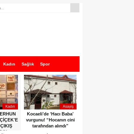
Kadın
Sağlık
Spor
Kadın
Asayiş
Ekonomi
ZERHUN
Kocaeli’de ‘Hacı Baba’
Dikkat çeken anlar!
 ÇİÇEK’E
vurgunu! “Hocanın cini
Devlet Bahçeli ve Özgür
 ÇIKIŞ
tarafından alındı”
Özel o etkinlikte bir
DIN
araya geldiler