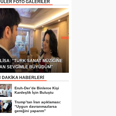
ÜLER FOTO GALERİLER
ÖDÜLÜ!
ULUSLARARASI SAĞL
LISA: “TÜRK SANAT MÜZIĞINE
FEDERASYONU 75 Ü
AN SEVGIMLE BÜYÜDÜM”
TEMSILCILIK VERDI
 DAKİKA HABERLERİ
Eruh-Der’de Binlerce Kişi
Kardeşlik İçin Buluştu
Trump’tan İran açıklaması:
“Uygun davranmazlarsa
gereğini yaparım”