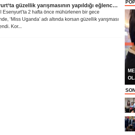
POP
OYUNCUSU” 
Esenyurt’ta güzellik yarışmasının yapıldığı eğlence mekanının sahibi gözaltında
l Esenyurt’ta 2 hafta önce mühürlenen bir gece
de, ‘Miss Uganda’ adı altında korsan güzellik yarışması
ndi. Kor...
ME
OL
SON