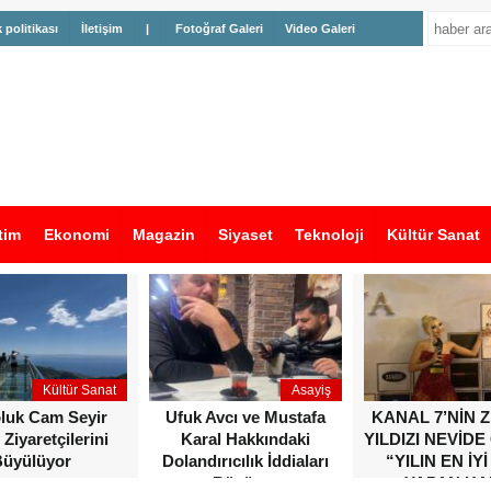
k politikası
İletişim
|
Fotoğraf Galeri
Video Galeri
tim
Ekonomi
Magazin
Siyaset
Teknoloji
Kültür Sanat
Kültür Sanat
Asayiş
oluk Cam Seyir
Ufuk Avcı ve Mustafa
KANAL 7’NİN 
 Ziyaretçilerini
Karal Hakkındaki
YILDIZI NEVİDE
üyülüyor
Dolandırıcılık İddiaları
“YILIN EN İYİ
Büyüyor
YAPAN KA