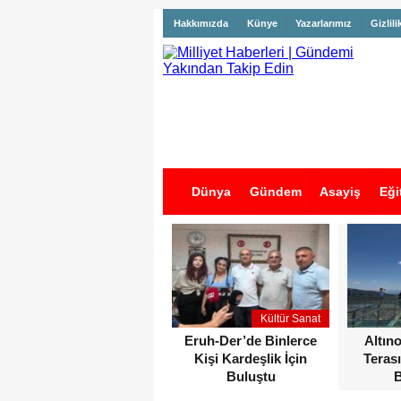
Hakkımızda
Künye
Yazarlarımız
Gizlili
Dünya
Gündem
Asayiş
Eği
İş İlanları
Kültür Sanat
Eruh-Der’de Binlerce
Altın
Kişi Kardeşlik İçin
Terası
Buluştu
B