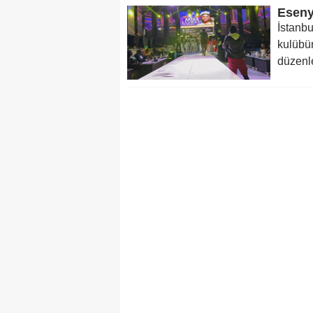
İstanbu
kulübün
düzenle