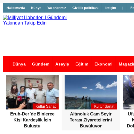
Hakkımızda
Künye
Yazarlarımız
Gizlilik politikası
İletişim
|
Fo
Dünya
Gündem
Asayiş
Eğitim
Ekonomi
Magazi
İş İlanları
Kültür Sanat
Kültür Sanat
Eruh-Der’de Binlerce
Altınoluk Cam Seyir
Uf
Kişi Kardeşlik İçin
Terası Ziyaretçilerini
Buluştu
Büyülüyor
Dol