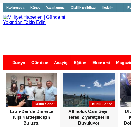
Hakkımızda
Künye
Yazarlarımız
Gizlilik politikası
İletişim
|
Fo
Dünya
Gündem
Asayiş
Eğitim
Ekonomi
Magazi
İş İlanları
Kültür Sanat
Kültür Sanat
Eruh-Der’de Binlerce
Altınoluk Cam Seyir
Uf
Kişi Kardeşlik İçin
Terası Ziyaretçilerini
Buluştu
Büyülüyor
Dol