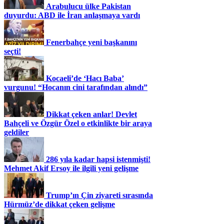
Arabulucu ülke Pakistan
duyurdu: ABD ile İran anlaşmaya vardı
Fenerbahçe yeni başkanını
seçti!
Kocaeli’de ‘Hacı Baba’
vurgunu! “Hocanın cini tarafından alındı”
Dikkat çeken anlar! Devlet
Bahçeli ve Özgür Özel o etkinlikte bir araya
geldiler
286 yıla kadar hapsi istenmişti!
Mehmet Akif Ersoy ile ilgili yeni gelişme
Trump’ın Çin ziyareti sırasında
Hürmüz’de dikkat çeken gelişme