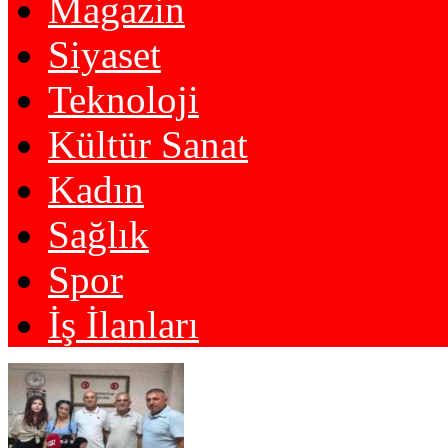
Magazin
Siyaset
Teknoloji
Kültür Sanat
Kadın
Sağlık
Spor
İş İlanları