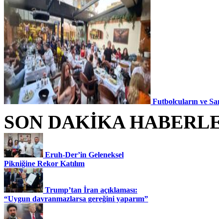
Futbolcuların ve Sa
SON DAKİKA HABERL
Eruh-Der’in Geleneksel
Pikniğine Rekor Katılım
Trump’tan İran açıklaması:
“Uygun davranmazlarsa gereğini yaparım”