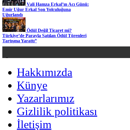
Vali Hamza Erkal’ın Acı Günü:
Emir Uğur Erkal Son Yolculuğuna
Uğurlandı
Ödül Değil Ticaret mi?
Türkiye’de Parayla Satılan Ödül Törenleri
Tartışma Yarattı”
Hakkımızda
Hakkımızda
Künye
Künye
Yazarlarımız
Yazarlarımız
Gizlilik politikası
Gizlilik politikası
İletişim
İletişim