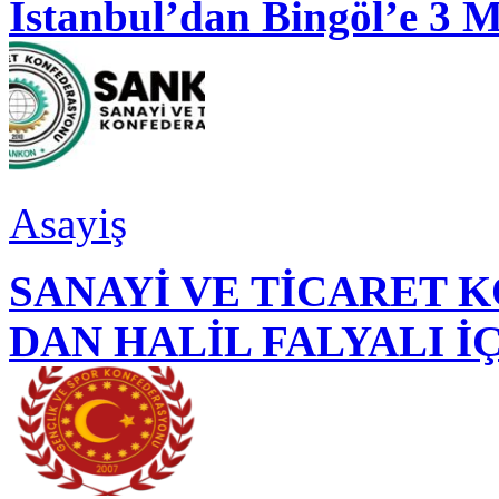
İstanbul’dan Bingöl’e 3 
Asayiş
SANAYİ VE TİCARET
DAN HALİL FALYALI İ