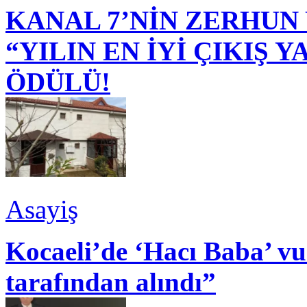
KANAL 7’NİN ZERHUN 
“YILIN EN İYİ ÇIKIŞ
ÖDÜLÜ!
Asayiş
Kocaeli’de ‘Hacı Baba’ v
tarafından alındı”