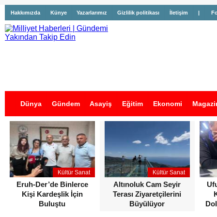
Hakkımızda
Künye
Yazarlarımız
Gizlilik politikası
İletişim
|
Fo
Dünya
Gündem
Asayiş
Eğitim
Ekonomi
Magazi
İş İlanları
Kültür Sanat
Kültür Sanat
Eruh-Der’de Binlerce
Altınoluk Cam Seyir
Uf
Kişi Kardeşlik İçin
Terası Ziyaretçilerini
Buluştu
Büyülüyor
Dol