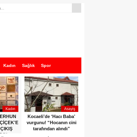
Kadın
Sağlık
Spor
Kadın
Asayiş
Ekonomi
ZERHUN
Kocaeli’de ‘Hacı Baba’
Dikkat çeken anlar!
 ÇİÇEK’E
vurgunu! “Hocanın cini
Devlet Bahçeli ve Özgür
 ÇIKIŞ
tarafından alındı”
Özel o etkinlikte bir
DIN
araya geldiler