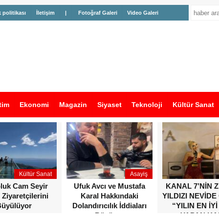
k politikası
İletişim
|
Fotoğraf Galeri
Video Galeri
tim
Ekonomi
Magazin
Siyaset
Teknoloji
Kültür Sanat
Kültür Sanat
Asayiş
oluk Cam Seyir
Ufuk Avcı ve Mustafa
KANAL 7’NİN 
 Ziyaretçilerini
Karal Hakkındaki
YILDIZI NEVİDE
üyülüyor
Dolandırıcılık İddiaları
“YILIN EN İYİ
Büyüyor
YAPAN KA