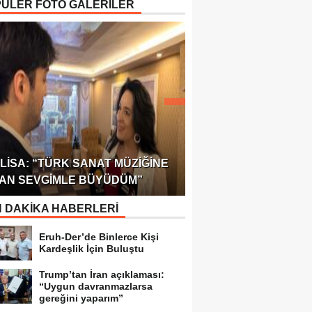
ÜLER FOTO GALERİLER
ÖDÜLÜ!
ULUSLARARASI SAĞL
LISA: “TÜRK SANAT MÜZIĞINE
FEDERASYONU 75 Ü
AN SEVGIMLE BÜYÜDÜM”
TEMSILCILIK VERDI
 DAKİKA HABERLERİ
Eruh-Der’de Binlerce Kişi
Kardeşlik İçin Buluştu
Trump’tan İran açıklaması:
“Uygun davranmazlarsa
gereğini yaparım”