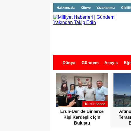
Hakkımızda
Künye
Yazarlarımız
Gizlili
Dünya
Gündem
Asayiş
Eği
İş İlanları
Kültür Sanat
Eruh-Der’de Binlerce
Altın
Kişi Kardeşlik İçin
Terası
Buluştu
B