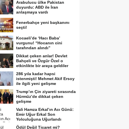
Arabulucu ülke Pakistan
duyurdu: ABD ile İran
anlaşmaya vardı
Fenerbahçe yeni başkanını
seçti!
Kocaeli’de ‘Hacı Baba’
vurgunu! “Hocanın cini
tarafından alındı”
Dikkat çeken anlar! Devlet
Bahçeli ve Özgür Özel o
etkinlikte bir araya geldiler
286 yıla kadar hapsi
istenmişti! Mehmet Akif Ersoy
ile ilgili yeni gelişme
Trump’ın Çin ziyareti sırasında
Hürmüz’de dikkat çeken
gelişme
Vali Hamza Erkal’ın Acı Günü:
Emir Uğur Erkal Son
Yolculuğuna Uğurlandı
Ödül Değil Ticaret mi?