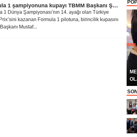
POP
OYUNCUSU” 
Formula 1 şampiyonuna kupayı TBMM Başkanı Şentop verecek
a 1 Dünya Şampiyonası’nın 14. ayağı olan Türkiye
rix’sini kazanan Formula 1 pilotuna, birincilik kupasını
aşkanı Mustaf...
ME
OL
SON