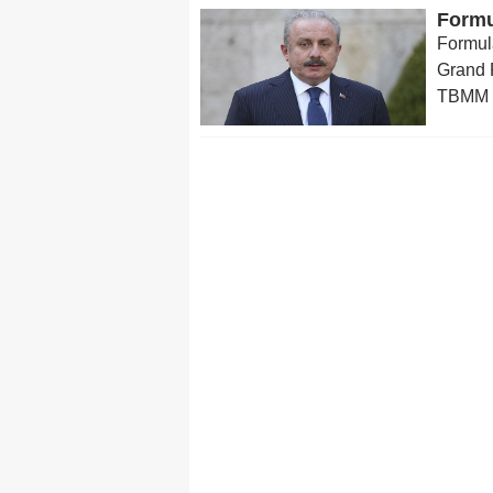
Formul
Grand P
TBMM B