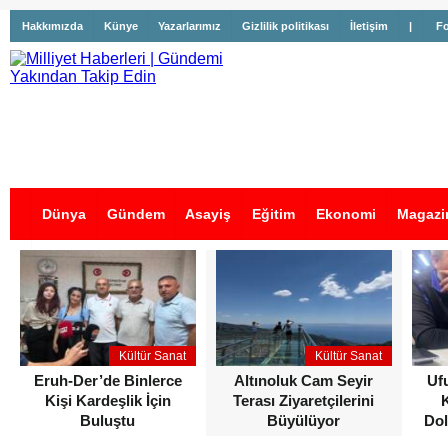
Hakkımızda
Künye
Yazarlarımız
Gizlilik politikası
İletişim
|
Fo
Dünya
Gündem
Asayiş
Eğitim
Ekonomi
Magazi
İş İlanları
Kültür Sanat
Kültür Sanat
Eruh-Der’de Binlerce
Altınoluk Cam Seyir
Uf
Kişi Kardeşlik İçin
Terası Ziyaretçilerini
Buluştu
Büyülüyor
Dol