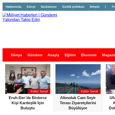
Hakkımızda
Künye
Yazarlarımız
Gizlilik politikası
İletişim
|
Fo
Dünya
Gündem
Asayiş
Eğitim
Ekonomi
Magazi
İş İlanları
Kültür Sanat
Kültür Sanat
Eruh-Der’de Binlerce
Altınoluk Cam Seyir
Uf
Kişi Kardeşlik İçin
Terası Ziyaretçilerini
Buluştu
Büyülüyor
Dol