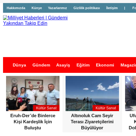
Hakkımızda
Künye
Yazarlarımız
Gizlilik politikası
İletişim
|
Fo
Dünya
Gündem
Asayiş
Eğitim
Ekonomi
Magazi
İş İlanları
Kültür Sanat
Kültür Sanat
Eruh-Der’de Binlerce
Altınoluk Cam Seyir
Uf
Kişi Kardeşlik İçin
Terası Ziyaretçilerini
Buluştu
Büyülüyor
Dol