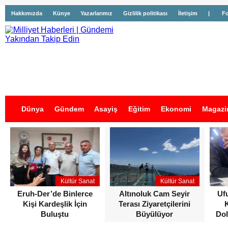
Hakkımızda
Künye
Yazarlarımız
Gizlilik politikası
İletişim
|
Fo
Dünya
Gündem
Asayiş
Eğitim
Ekonomi
Magazi
İş İlanları
Kültür Sanat
Kültür Sanat
Eruh-Der’de Binlerce
Altınoluk Cam Seyir
Uf
Kişi Kardeşlik İçin
Terası Ziyaretçilerini
Buluştu
Büyülüyor
Dol