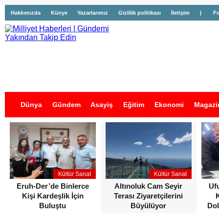
Hakkımızda
Künye
Yazarlarımız
Gizlilik politikası
İletişim
|
Fo
Dünya
Gündem
Asayiş
Eğitim
Ekonomi
Magazi
İş İlanları
Kültür Sanat
Kültür Sanat
Eruh-Der’de Binlerce
Altınoluk Cam Seyir
Uf
Kişi Kardeşlik İçin
Terası Ziyaretçilerini
Buluştu
Büyülüyor
Dol