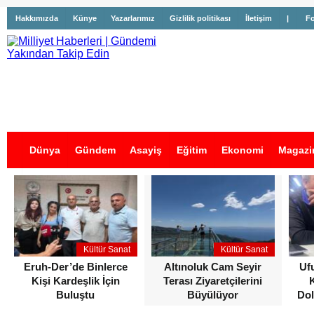
Hakkımızda
Künye
Yazarlarımız
Gizlilik politikası
İletişim
|
Fo
Dünya
Gündem
Asayiş
Eğitim
Ekonomi
Magazi
İş İlanları
Kültür Sanat
Kültür Sanat
Eruh-Der’de Binlerce
Altınoluk Cam Seyir
Uf
Kişi Kardeşlik İçin
Terası Ziyaretçilerini
Buluştu
Büyülüyor
Dol