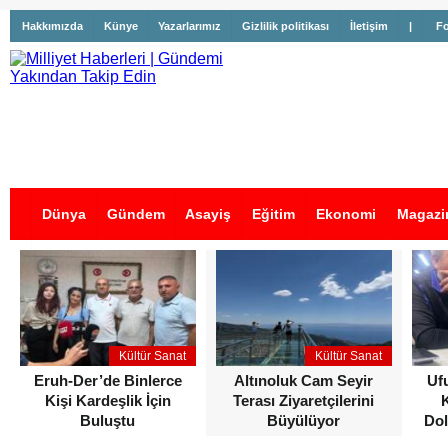
Hakkımızda
Künye
Yazarlarımız
Gizlilik politikası
İletişim
|
Fo
Dünya
Gündem
Asayiş
Eğitim
Ekonomi
Magazi
İş İlanları
Kültür Sanat
Kültür Sanat
Eruh-Der’de Binlerce
Altınoluk Cam Seyir
Uf
Kişi Kardeşlik İçin
Terası Ziyaretçilerini
Buluştu
Büyülüyor
Dol