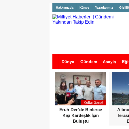
Hakkımızda
Künye
Yazarlarımız
Gizlili
Dünya
Gündem
Asayiş
Eği
İş İlanları
Kültür Sanat
Eruh-Der’de Binlerce
Altın
Kişi Kardeşlik İçin
Terası
Buluştu
B