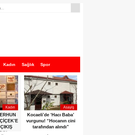
Kadın
Sağlık
Spor
Kadın
Asayiş
Ekonomi
ZERHUN
Kocaeli’de ‘Hacı Baba’
Dikkat çeken anlar!
 ÇİÇEK’E
vurgunu! “Hocanın cini
Devlet Bahçeli ve Özgür
 ÇIKIŞ
tarafından alındı”
Özel o etkinlikte bir
DIN
araya geldiler