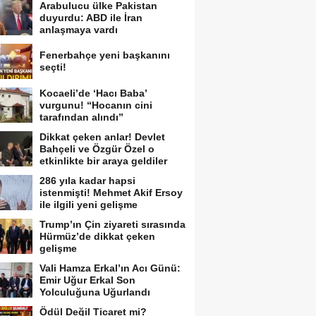
Arabulucu ülke Pakistan
duyurdu: ABD ile İran
anlaşmaya vardı
Fenerbahçe yeni başkanını
seçti!
Kocaeli’de ‘Hacı Baba’
vurgunu! “Hocanın cini
tarafından alındı”
Dikkat çeken anlar! Devlet
Bahçeli ve Özgür Özel o
etkinlikte bir araya geldiler
286 yıla kadar hapsi
istenmişti! Mehmet Akif Ersoy
ile ilgili yeni gelişme
Trump’ın Çin ziyareti sırasında
Hürmüz’de dikkat çeken
gelişme
Vali Hamza Erkal’ın Acı Günü:
Emir Uğur Erkal Son
Yolculuğuna Uğurlandı
Ödül Değil Ticaret mi?