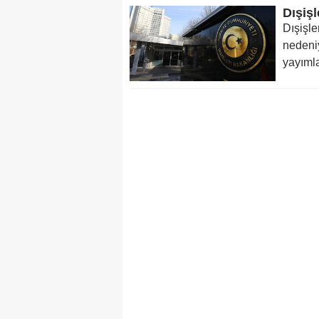
Dışiş
Dışişle
nedeniy
yayımla