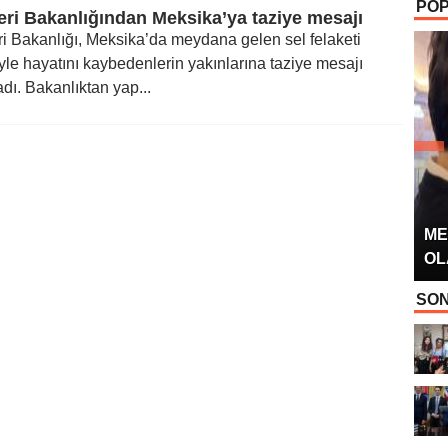
POP
OYUNCUSU” 
leri Bakanlığından Meksika’ya taziye mesajı
ri Bakanlığı, Meksika’da meydana gelen sel felaketi
le hayatını kaybedenlerin yakınlarına taziye mesajı
dı. Bakanlıktan yap...
ME
OL
SON