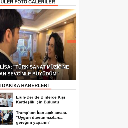
ÜLER FOTO GALERİLER
ÖDÜLÜ!
ULUSLARARASI SAĞL
LISA: “TÜRK SANAT MÜZIĞINE
FEDERASYONU 75 Ü
AN SEVGIMLE BÜYÜDÜM”
TEMSILCILIK VERDI
 DAKİKA HABERLERİ
Eruh-Der’de Binlerce Kişi
Kardeşlik İçin Buluştu
Trump’tan İran açıklaması:
“Uygun davranmazlarsa
gereğini yaparım”