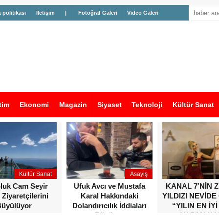
k politikası
İletişim
|
Fotoğraf Galeri
Video Galeri
tim
Ekonomi
Magazin
Siyaset
Teknoloji
Kültür Sanat
Kültür Sanat
Asayiş
oluk Cam Seyir
Ufuk Avcı ve Mustafa
KANAL 7’NİN 
 Ziyaretçilerini
Karal Hakkındaki
YILDIZI NEVİDE
üyülüyor
Dolandırıcılık İddiaları
“YILIN EN İYİ
Büyüyor
YAPAN KA