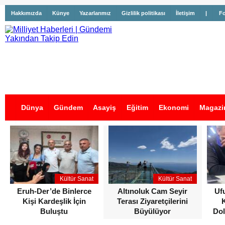
Hakkımızda
Künye
Yazarlarımız
Gizlilik politikası
İletişim
|
Fo
Dünya
Gündem
Asayiş
Eğitim
Ekonomi
Magazi
İş İlanları
Kültür Sanat
Kültür Sanat
Eruh-Der’de Binlerce
Altınoluk Cam Seyir
Uf
Kişi Kardeşlik İçin
Terası Ziyaretçilerini
Buluştu
Büyülüyor
Dol