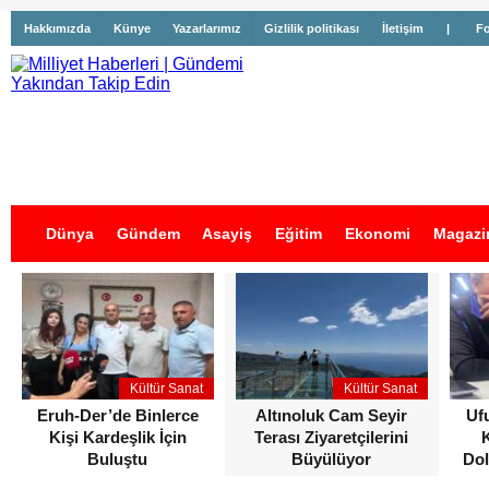
Hakkımızda
Künye
Yazarlarımız
Gizlilik politikası
İletişim
|
Fo
Dünya
Gündem
Asayiş
Eğitim
Ekonomi
Magazi
İş İlanları
Kültür Sanat
Kültür Sanat
Eruh-Der’de Binlerce
Altınoluk Cam Seyir
Uf
Kişi Kardeşlik İçin
Terası Ziyaretçilerini
Buluştu
Büyülüyor
Dol