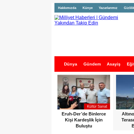
Hakkımızda
Künye
Yazarlarımız
Gizlili
Dünya
Gündem
Asayiş
Eği
İş İlanları
Kültür Sanat
Eruh-Der’de Binlerce
Altın
Kişi Kardeşlik İçin
Terası
Buluştu
B