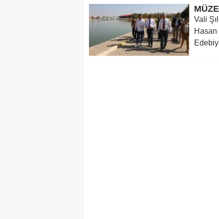
MÜZE
Vali Şı
Hasan 
Edebiya