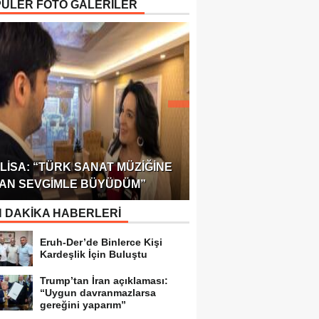
ÜLER FOTO GALERİLER
ÖDÜLÜ!
ULUSLARARASI SAĞL
LISA: “TÜRK SANAT MÜZIĞINE
FEDERASYONU 75 Ü
AN SEVGIMLE BÜYÜDÜM”
TEMSILCILIK VERDI
 DAKİKA HABERLERİ
Eruh-Der’de Binlerce Kişi
Kardeşlik İçin Buluştu
Trump’tan İran açıklaması:
“Uygun davranmazlarsa
gereğini yaparım”