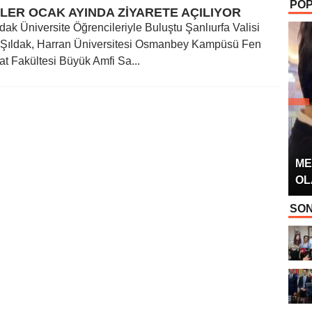
POP
OYUNCUSU” 
LER OCAK AYINDA ZİYARETE AÇILIYOR
ldak Üniversite Öğrencileriyle Buluştu Şanlıurfa Valisi
Şıldak, Harran Üniversitesi Osmanbey Kampüsü Fen
t Fakültesi Büyük Amfi Sa...
ME
OL
SON