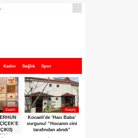
Kadın
Sağlık
Spor
Kadın
Asayiş
Ekonomi
ZERHUN
Kocaeli’de ‘Hacı Baba’
Dikkat çeken anlar!
 ÇİÇEK’E
vurgunu! “Hocanın cini
Devlet Bahçeli ve Özgür
 ÇIKIŞ
tarafından alındı”
Özel o etkinlikte bir
DIN
araya geldiler