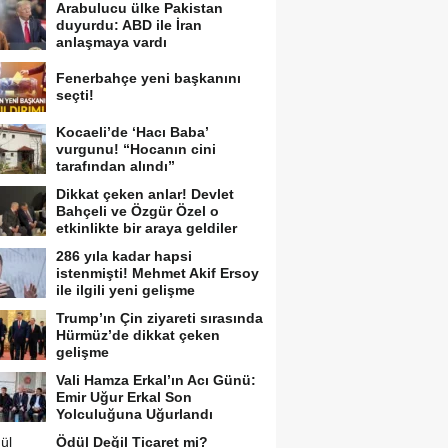
Arabulucu ülke Pakistan
duyurdu: ABD ile İran
anlaşmaya vardı
Fenerbahçe yeni başkanını
seçti!
Kocaeli’de ‘Hacı Baba’
vurgunu! “Hocanın cini
tarafından alındı”
Dikkat çeken anlar! Devlet
Bahçeli ve Özgür Özel o
etkinlikte bir araya geldiler
286 yıla kadar hapsi
istenmişti! Mehmet Akif Ersoy
ile ilgili yeni gelişme
Trump’ın Çin ziyareti sırasında
Hürmüz’de dikkat çeken
gelişme
Vali Hamza Erkal’ın Acı Günü:
Emir Uğur Erkal Son
Yolculuğuna Uğurlandı
Ödül Değil Ticaret mi?