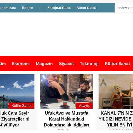
k politikası
İletişim
|
Fotoğraf Galeri
Video Galeri
tim
Ekonomi
Magazin
Siyaset
Teknoloji
Kültür Sanat
Kültür Sanat
Asayiş
oluk Cam Seyir
Ufuk Avcı ve Mustafa
KANAL 7’NİN 
 Ziyaretçilerini
Karal Hakkındaki
YILDIZI NEVİDE
üyülüyor
Dolandırıcılık İddiaları
“YILIN EN İYİ
Büyüyor
YAPAN KA