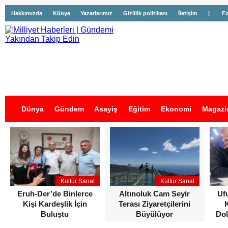
Hakkımızda
Künye
Yazarlarımız
Gizlilik politikası
İletişim
|
Fo
Dünya
Gündem
Asayiş
Eğitim
Ekonomi
Magazi
İş İlanları
Kültür Sanat
Kültür Sanat
Eruh-Der’de Binlerce
Altınoluk Cam Seyir
Uf
Kişi Kardeşlik İçin
Terası Ziyaretçilerini
Buluştu
Büyülüyor
Dol