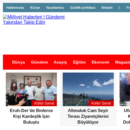
Hakkımızda
Künye
Yazarlarımız
Gizlilik politikası
İletişim
|
Fo
Dünya
Gündem
Asayiş
Eğitim
Ekonomi
Magazi
İş İlanları
Kültür Sanat
Kültür Sanat
Eruh-Der’de Binlerce
Altınoluk Cam Seyir
Uf
Kişi Kardeşlik İçin
Terası Ziyaretçilerini
Buluştu
Büyülüyor
Dol